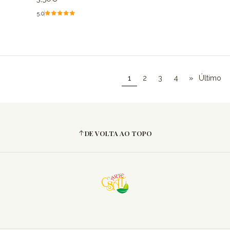
5.0
1
2
3
4
»
Último
DE VOLTA AO TOPO