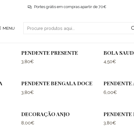
Início
Natal
Portes grátis em compras apartir de 70€
IO
KIT CHEGADA DO PAI NATAL
ENVELOPE 
MENU
17,00€
5,50€
PENDENTE PRESENTE
BOLA SAU
3,80€
4,50€
A
PENDENTE BENGALA DOCE
PENDENTE 
3,80€
6,00€
DECORAÇÃO ANJO
PENDENTE 
8,00€
3,80€