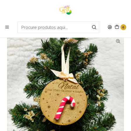
Portes grátis em compras apartir de 70€
Início
Natal
Pendente bengala doce
0