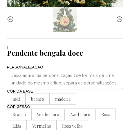
|
Pendente bengala doce
PERSONALIZAÇÃO
COR DA BASE
mdf
branco
madeira
COR GESSO
Branco
Verde claro
Azul claro
Rosa
Lilás
Vermelho
Rosa velho