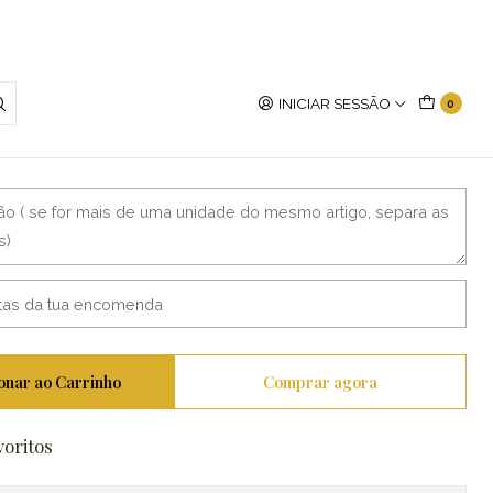
INICIAR SESSÃO
0
cadora
onar ao Carrinho
Comprar agora
voritos