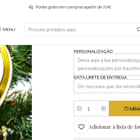
Início
Natal
Pendente Educadora
Portes grátis em compras apartir de 70€
|
MENU
Pendente Edu
PERSONALIZAÇÃO
DATA LIMITE DE ENTREGA
Adici
Quantidade
Adicionar à lista de fa