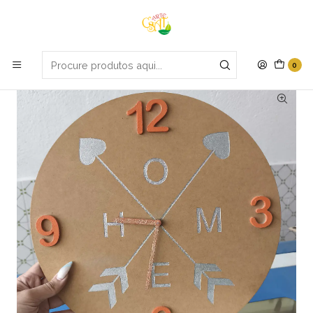
Portes grátis em compras apartir de 70€
Início
Promoções
Relógio
0