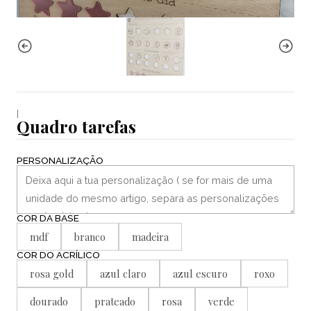
|
Quadro tarefas
PERSONALIZAÇÃO
COR DA BASE
mdf
branco
madeira
COR DO ACRÍLICO
rosa gold
azul claro
azul escuro
roxo
dourado
prateado
rosa
verde