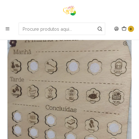
Portes grátis em compras apartir de 70€
Início
Criança
Quadro tarefas
0