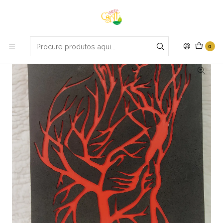
Portes grátis em compras apartir de 70€
Início
Decoração
Quadro beijo
0