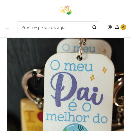
Portes grátis em compras apartir de 70€
Início
Dias festivos
Porta-chaves colorido
0