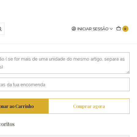
INICIAR SESSÃO
0
s em madeira
onar ao Carrinho
Comprar agora
voritos