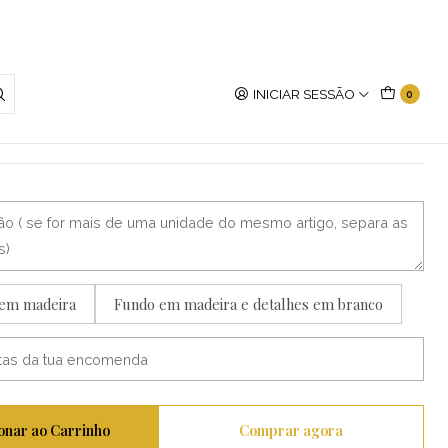
INICIAR SESSÃO
0
de professora
 em madeira
Fundo em madeira e detalhes em branco
onar ao Carrinho
Comprar agora