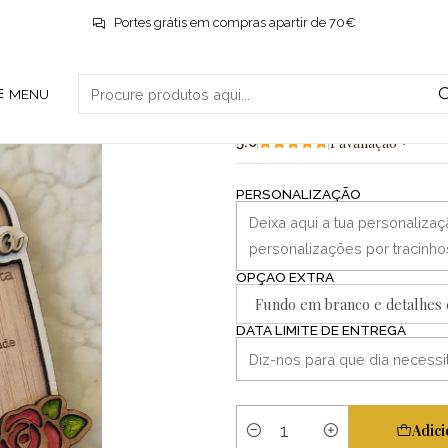
Início
Educadoras
Placa receita de professora
Portes grátis em compras apartir de 70€
|
MENU
Placa receita 
1 avaliação
5.0
PERSONALIZAÇÃO
OPÇÃO EXTRA
Fundo em branco e detalhes
DATA LIMITE DE ENTREGA
Adici
Quantidade