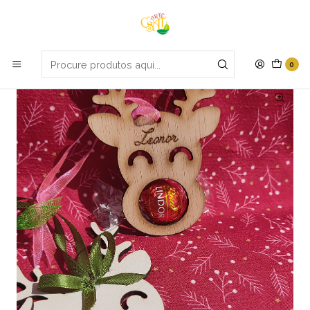
Portes grátis em compras apartir de 70€
Início
Natal
Pendente rena doce
0