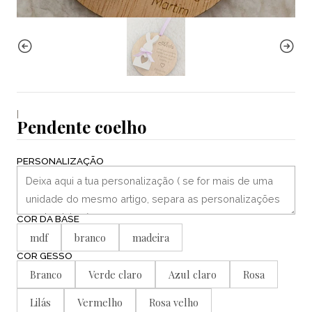
|
Pendente coelho
PERSONALIZAÇÃO
COR DA BASE
mdf
branco
madeira
COR GESSO
Branco
Verde claro
Azul claro
Rosa
Lilás
Vermelho
Rosa velho