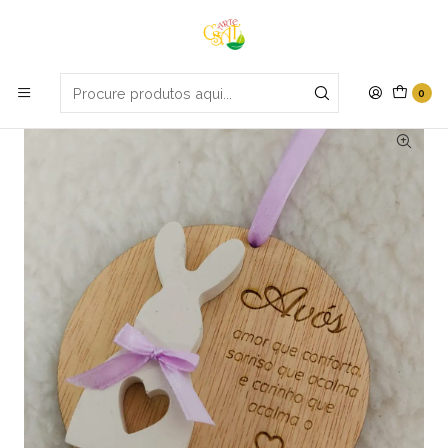
Portes grátis em compras apartir de 70€
Início
Páscoa
Pendente coelho
0