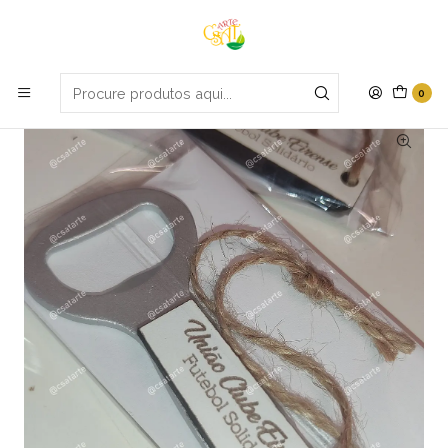
Portes grátis em compras apartir de 70€
Início
Avós
Mini Abre caricas
0