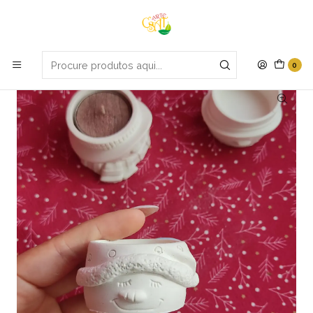
Portes grátis em compras apartir de 70€
Início
Natal
Kit castiçal
0