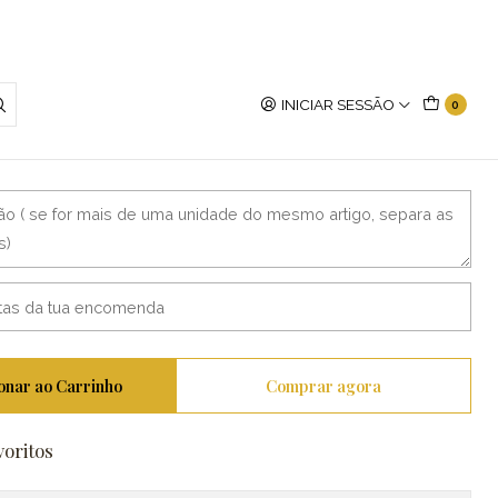
INICIAR SESSÃO
0
ofessora
onar ao Carrinho
Comprar agora
voritos