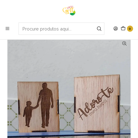
Portes grátis em compras apartir de 70€
Início
Dia do Pai
Copo de lápis
0