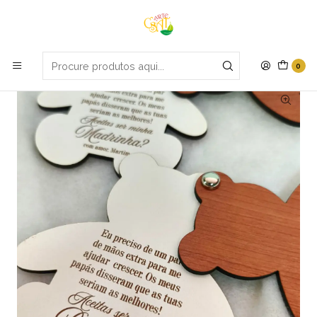
Portes grátis em compras apartir de 70€
Início
Batismo
Convite Ursinho
0