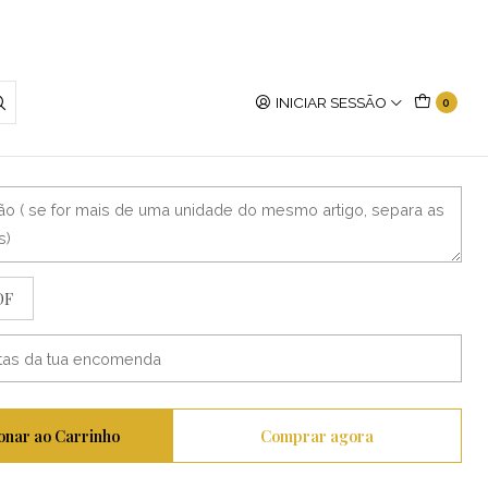
INICIAR SESSÃO
0
-e e Eva
DF
onar ao Carrinho
Comprar agora