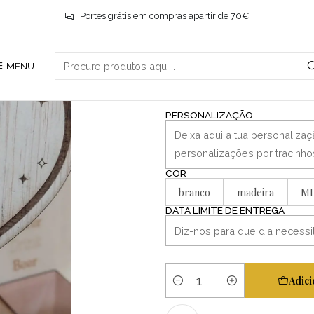
Início
Decoração
Chaveiro Wall-e e Eva
Portes grátis em compras apartir de 70€
|
MENU
Chaveiro Wall
PERSONALIZAÇÃO
COR
branco
madeira
M
DATA LIMITE DE ENTREGA
Adici
Quantidade