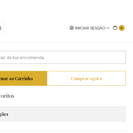
INICIAR SESSÃO
0
onar ao Carrinho
Comprar agora
voritos
ações