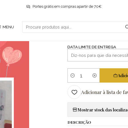
Início
Dia dos namorados
Caneca F#CK
Portes grátis em compras apartir de 70€
|
MENU
Caneca F#CK
DATA LIMITE DE ENTREGA
Adici
Quantidade
Adicionar à lista de fa
Mostrar stock das localiz
DESCRIÇÃO