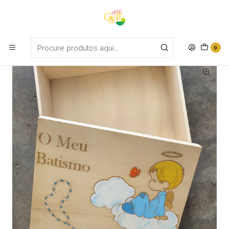
Portes grátis em compras apartir de 70€
Início
Promoções
Caixa de batismo
0