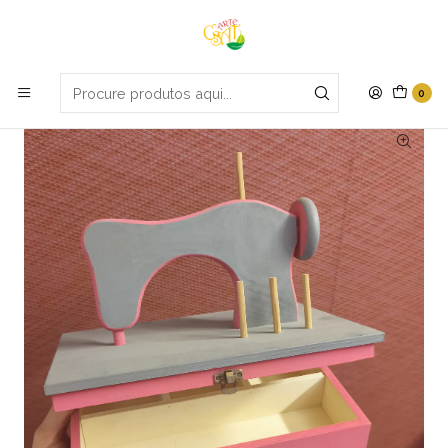
Portes grátis em compras apartir de 70€
Início
Promoções
Caixa costura pequena
0