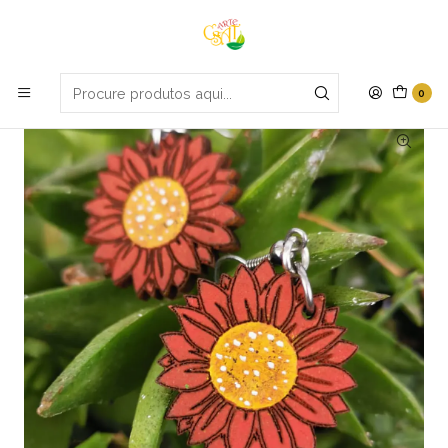
Portes grátis em compras apartir de 70€
Início
Bijuteria
Brincos girassol
0