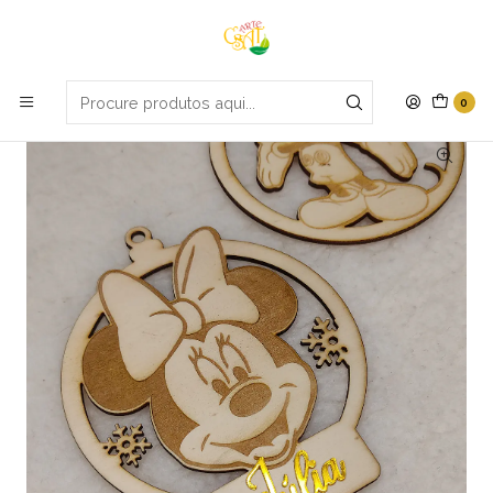
Portes grátis em compras apartir de 70€
Início
Natal
Bola Mickey / Minie
0