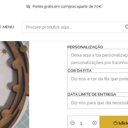
Início
Natal
Bola fofa
Portes grátis em compras apartir de 70€
|
MENU
Bola fofa
PERSONALIZAÇÃO
COR DA FITA
DATA LIMITE DE ENTREGA
Adici
Quantidade