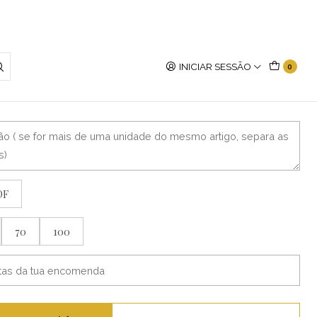
INICIAR SESSÃO
0
pos
DF
70
100