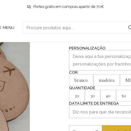
Início
Casamentos
Bases para copos
Portes grátis em compras apartir de 70€
|
MENU
Bases para co
PERSONALIZAÇÃO
COR
branco
madeira
M
QUANTIDADE
20
30
40
50
DATA LIMITE DE ENTREGA