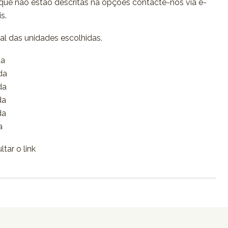
ue não estão descritas na opções contacte-nos via e-
s.
tal das unidades escolhidas.
da
da
da
da
da
a
tar o link