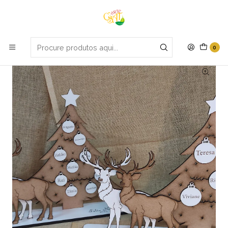
Portes grátis em compras apartir de 70€
Início
Natal
Arvore com renas
0